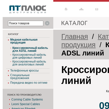
Главная
/
Кат
Медная кабельная
продукция
/
продукция
Кроссировочный кабель
ADSL линий
для ADSL линий
Кроссировочный кабель
для цифровых линий
Кроссировочный кабель
для аналоговых линий
Кроссиро
Телефонные кроссы
Специальные
линий
предложения
Передача видео по оптике
К
Corning Cable Systems
0
Leoni Special Cables
American Fibertek