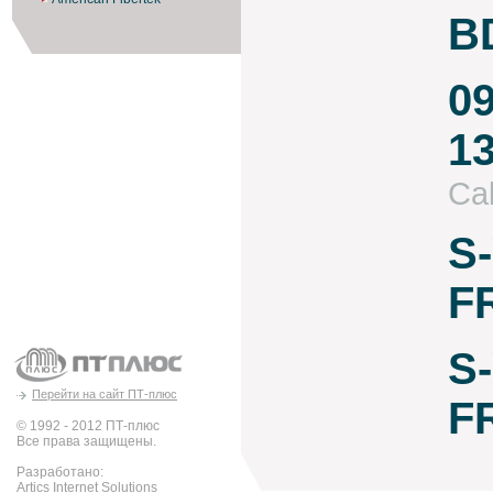
B
09
1
Ca
S
F
S
Перейти на сайт ПТ-плюс
F
© 1992 - 2012 ПТ-плюс
Все права защищены.
Разработано:
Artics Internet Solutions