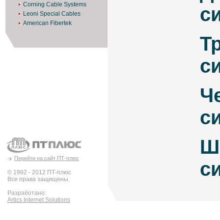
Corning Cable Systems
с
Leoni Special Cables
American Fibertek
Т
с
Ч
с
Ш
Перейти на сайт ПТ-плюс
с
© 1992 - 2012 ПТ-плюс
Все права защищены.
Разработано:
Artics Internet Solutions