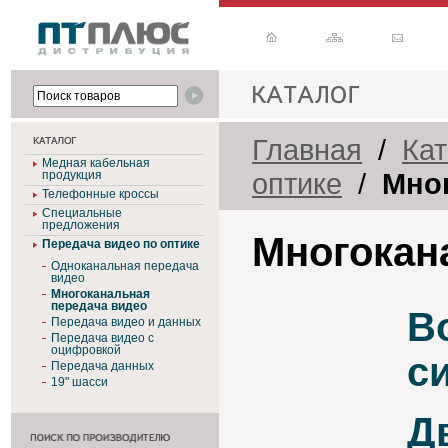
Главная
/
Кат
Медная кабельная
оптике
/
Мно
продукция
Телефонные кроссы
Специальные
предложения
Многокан
Передача видео по оптике
Одноканальная передача
видео
Многоканальная
передача видео
В
Передача видео и данных
Передача видео с
оцифровкой
с
Передача данных
19" шасси
Д