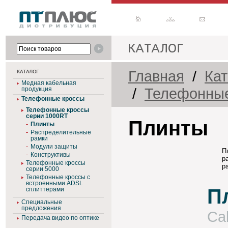
Главная
/
Кат
Медная кабельная
/
Телефонные
продукция
Телефонные кроссы
Телефонные кроссы
серии 1000RT
Плинты
Плинты
Распределительные
рамки
Модули защиты
П
Конструктивы
р
Телефонные кроссы
р
серии 5000
Телефонные кроссы с
встроенными ADSL
П
сплиттерами
Специальные
предложения
Ca
Передача видео по оптике