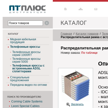
Главная
/
Каталог товаров
/
Тел
Распределительная рамка с вс
Медная кабельная
продукция
Телефонные кроссы
Распределительная ра
Телефонные кроссы
Номер заказа:
По таблице
серии 1000RT
Телефонные кроссы
серии 5000
Оп
Телефонные кроссы с
встроенными ADSL
сплиттерами
ADS
монт
Специальные
предложения
Передача видео по оптике
Осно
- ID
- ма
монт
Corning Cable Systems
Увеличить
- к 
Leoni Special Cables