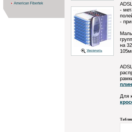
American Fibertek
ADSL
- ме
поле
- пр
Малы
груп
на 3
105м
Увеличить
ADSL
расп
рамк
плин
Для 
крос
Таблиц